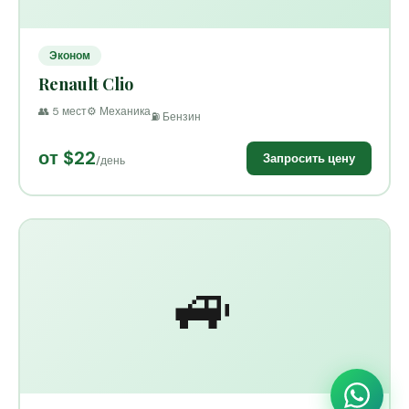
Эконом
Renault Clio
👥 5 мест
⚙️ Механика
⛽ Бензин
от $22
Запросить цену
/день
🚙