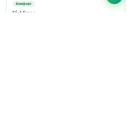
Комфорт
Fiat Egea
👥 5 мест
⚙️ Автомат
⛽ Бензин
от $35
Запросить цену
/день
🚐
SUV
Dacia Duster