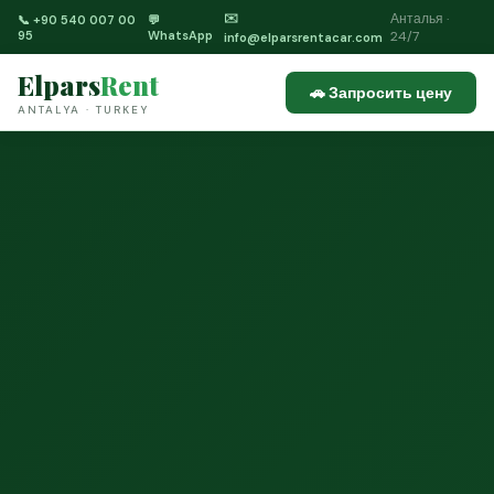
Анталья ·
✉️
📞 +90 540 007 00
💬
95
WhatsApp
24/7
info@elparsrentacar.com
Elpars
Rent
🚗 Запросить цену
ANTALYA · TURKEY